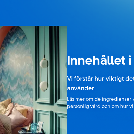
Innehållet 
Vi förstår hur viktigt d
använder.
Läs mer om de ingredienser v
personlig vård och om hur vi s