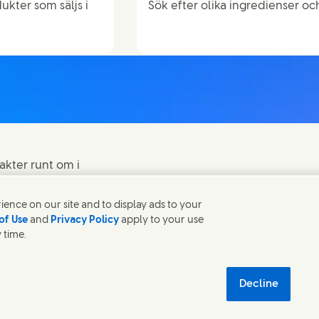
ukter som säljs i
Sök efter olika ingredienser oc
akter runt om i
ence on our site and to display ads to your
of Use
and
Privacy Policy
apply to your use
 time.
elande
Sitemap
Cosmetic ingredient database - European Commis
Decline