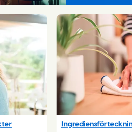
kter
Ingrediensförteckni