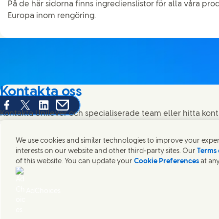
På de här sidorna finns ingredienslistor för alla våra prod
Europa inom rengöring.
Kontakta oss
Share this page on Facebook
Share this page on X
Share this page on Linked In
Share this page on E-mail
Kontakta Unilever och specialiserade team eller hitta kont
världen.
We use cookies and similar technologies to improve your experi
interests on our website and other third-party sites. Our
Terms 
Kontakta oss
of this website. You can update your
Cookie Preferences
at any
Juridiska Villkor
Tillgänglighet
Cookie-Meddelande
Integritetsmedd
Digital hållbarhet
AdChoices
Unilever Unilever Sverige