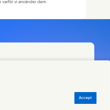
h varför vi använder dem.
(Opens in new window)
sion
Accept