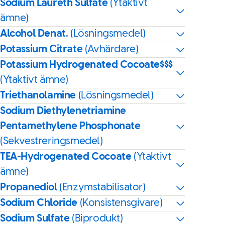
Sodium Laureth Sulfate
(Ytaktivt
ämne)
Alcohol Denat.
(Lösningsmedel)
Potassium Citrate
(Avhärdare)
Potassium Hydrogenated Cocoate$$$
(Ytaktivt ämne)
Triethanolamine
(Lösningsmedel)
Sodium Diethylenetriamine
Pentamethylene Phosphonate
(Sekvestreringsmedel)
TEA-Hydrogenated Cocoate
(Ytaktivt
ämne)
Propanediol
(Enzymstabilisator)
Sodium Chloride
(Konsistensgivare)
Sodium Sulfate
(Biprodukt)