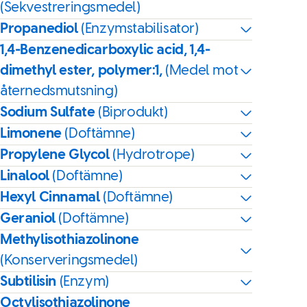
(Sekvestreringsmedel)
Propanediol
(Enzymstabilisator)
1,4-Benzenedicarboxylic acid, 1,4-
dimethyl ester, polymer:1,
(Medel mot
åternedsmutsning)
Sodium Sulfate
(Biprodukt)
Limonene
(Doftämne)
Propylene Glycol
(Hydrotrope)
Linalool
(Doftämne)
Hexyl Cinnamal
(Doftämne)
Geraniol
(Doftämne)
Methylisothiazolinone
(Konserveringsmedel)
Subtilisin
(Enzym)
Octylisothiazolinone