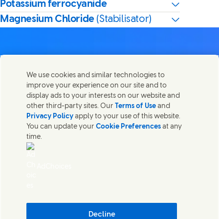
Potassium ferrocyanide
Magnesium Chloride
(Stabilisator)
We use cookies and similar technologies to
Kontakta oss
improve your experience on our site and to
Dela den här sidan.
display ads to your interests on our website and
Share this page on Facebook
Share this page on X
Share this page on Linked I
Share this page on E-m
Kontakta Unilever och specialiserade team eller hitta
other third-party sites. Our
Terms of Use
and
kontakter runt om i världen.
Privacy Policy
apply to your use of this website.
You can update your
Cookie Preferences
at any
time.
Kontakta oss
Juridiska Villkor
AdChoices
Tillgänglighet
Cookie-Meddelande
Integritetsmeddelande
Sitemap
(Opens in
Cosmetic ingredient database - European Commission
Decline