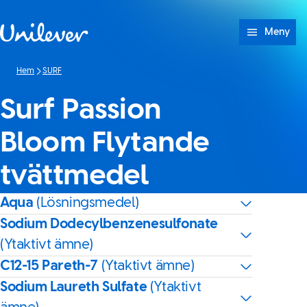
Hoppa till innehåll
Meny
Hem
SURF
Surf Passion
Bloom Flytande
tvättmedel
Aqua
(Lösningsmedel)
Sodium Dodecylbenzenesulfonate
(Ytaktivt ämne)
C12-15 Pareth-7
(Ytaktivt ämne)
Sodium Laureth Sulfate
(Ytaktivt