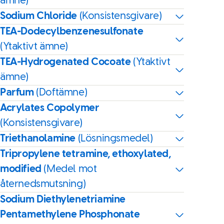
ämne)
Sodium Chloride
(Konsistensgivare)
TEA-Dodecylbenzenesulfonate
(Ytaktivt ämne)
TEA-Hydrogenated Cocoate
(Ytaktivt
ämne)
Parfum
(Doftämne)
Acrylates Copolymer
(Konsistensgivare)
Triethanolamine
(Lösningsmedel)
Tripropylene tetramine, ethoxylated,
modified
(Medel mot
åternedsmutsning)
Sodium Diethylenetriamine
Pentamethylene Phosphonate